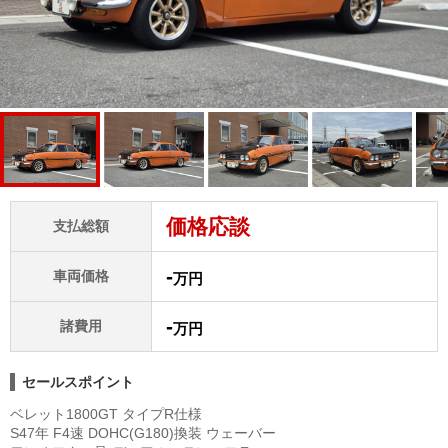
価格応談
支払総額
-
車両価格
万円
-
諸費用
万円
セールスポイント
ベレット1800GT タイプR仕様
S47年 F4速 DOHC(G180)換装 ウェーバー