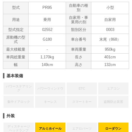
自動車の種
型式
PR95
小型
別
自家用・事
用途
乗用
自家用
業用の別
型式指定
02552
類別区分
0003
原動機の型
G180
車台番号
末尾（868）
式
最大積載量
-
車両重量
950kg
車両総重量
1,170kg
長さ
401cm
幅
149cm
高さ
132cm
基本装備
パワーステアリン
パワーウィンドウ
ETC
エアコン
グ
集中ドアロック
キーレス
スマートキー
盗難防止装置
外装
ディスチャージ
アルミホイール
エアロパーツ
ローダウン
ヘッドランプ