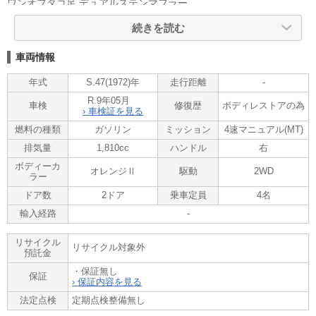
ワンオフタコ足 デュアルステンマフラー
後付けブレーキブースター フォグランプ
続きを読む
ナルディステアリング ワタナベ14インチAW
※弊社で長年メンテナンスしている車両です
車両情報
ご覧頂きありがとうございます。
年式
S.47(1972)年
走行距離
-
■この車への「お問合せ」・「無料見積り依頼」、「在庫確認」は、
R.9年05月
車検
修復歴
ボディレストアの為
お気軽にどうぞ!
› 車検証を見る
■この車両以外にも「車選びドットコム」におすすめの中古車を掲載
燃料の種類
ガソリン
ミッション
4速マニュアル(MT)
しております。
排気量
1,810cc
ハンドル
右
他の在庫車種、お店へのアクセスは【販売店情報ページ】をご覧く
ださい。
ボディーカ
オレンジⅡ
駆動
2WD
本体価格には保険料、税金、登録等に伴う諸費用等は含まれており
ラー
ませんのでお問合せください。
ドア数
2ドア
乗車定員
4名
問合わせ・来店の際には「中古車情報サイト(車選びドットコム)を
輸入経路
-
見た」とお伝えください。
店頭商談中・売約済の場合もありますので、ご来店の際は事前にお
リサイクル
問合せ頂き、該当車両の有無をご確認ください。
リサイクル対象外
預託金
スタッフ一同、お客様からのお問合せをお待ちしております。
・保証無し
保証
› 保証内容を見る
法定点検
定期点検整備無し