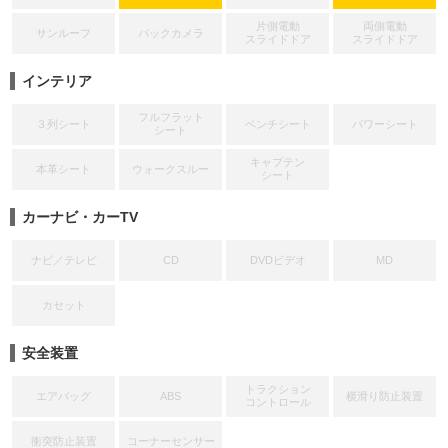
片側電動
両側電動
サンルーフ
バックカメラ
スライドドア
スライドドア
インテリア
フルフラット
３列シート
ベンチシート
パワーシート
シート
キャプテン
本革シート
ウォークスルー
シート
カーナビ・カーTV
ナビ／テレビ
CD
DVDビデオ
MD
カセット
安全装置
トラクション
エアバッグ
ABS
横滑り防止装置
コントロール
衝突防止装置
コーナーセンサー