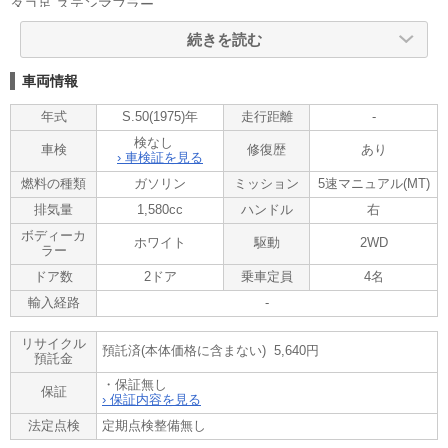
タコ足 ステンマフラー
ナルディウッドステアリング
続きを読む
スターシャーク14インチAW
車両情報
リサイクル:5,640
ご覧頂きありがとうございます。
年式
S.50(1975)年
走行距離
-
■この車への「お問合せ」・「無料見積り依頼」、「在庫確認」は、
検なし
車検
修復歴
あり
お気軽にどうぞ!
› 車検証を見る
■この車両以外にも「車選びドットコム」におすすめの中古車を掲載
燃料の種類
ガソリン
ミッション
5速マニュアル(MT)
しております。
排気量
1,580cc
ハンドル
右
他の在庫車種、お店へのアクセスは【販売店情報ページ】をご覧く
ださい。
ボディーカ
ホワイト
駆動
2WD
問合わせ・来店の際には「中古車情報サイト(車選びドットコム)を
ラー
見た」とお伝えください。
ドア数
2ドア
乗車定員
4名
店頭商談中・売約済の場合もありますので、ご来店の際は事前にお
輸入経路
-
問合せ頂き、該当車両の有無をご確認ください。
リサイクル
スタッフ一同、お客様からのお問合せをお待ちしております。
預託済(本体価格に含まない) 5,640円
預託金
・保証無し
保証
› 保証内容を見る
法定点検
定期点検整備無し