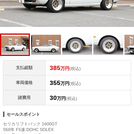
385
支払総額
万円
(税込)
355
車両価格
万円
(税込)
30
諸費用
万円
(税込)
セールスポイント
セリカリフトバック 1600GT
S50年 F5速 DOHC SOLEX