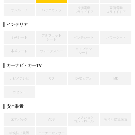
片側電動
両側電動
サンルーフ
バックカメラ
スライドドア
スライドドア
インテリア
フルフラット
３列シート
ベンチシート
パワーシート
シート
キャプテン
本革シート
ウォークスルー
シート
カーナビ・カーTV
ナビ／テレビ
CD
DVDビデオ
MD
カセット
安全装置
トラクション
エアバッグ
ABS
横滑り防止装置
コントロール
衝突防止装置
コーナーセンサー