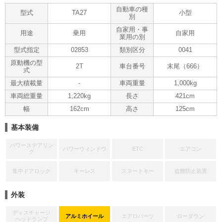
自動車の種
型式
TA27
小型
別
自家用・事
用途
乗用
自家用
業用の別
型式指定
02853
類別区分
0041
原動機の型
2T
車台番号
末尾（666）
式
最大積載量
-
車両重量
1,000kg
車両総重量
1,220kg
長さ
421cm
幅
162cm
高さ
125cm
基本装備
パワーステアリン
パワーウィンドウ
ETC
エアコン
グ
集中ドアロック
キーレス
スマートキー
盗難防止装置
外装
ディスチャージ
アルミホイール
エアロパーツ
ローダウン
ヘッドランプ