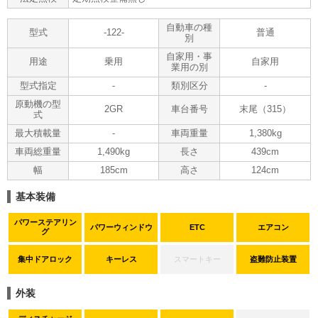
自動車の種
型式
-122-
普通
別
自家用・事
用途
乗用
自家用
業用の別
型式指定
-
類別区分
-
原動機の型
2GR
車台番号
末尾（315）
式
最大積載量
-
車両重量
1,380kg
車両総重量
1,490kg
長さ
439cm
幅
185cm
高さ
124cm
基本装備
パワーステアリン
パワーウィンドウ
ETC
エアコン
グ
集中ドアロック
キーレス
スマートキー
盗難防止装置
外装