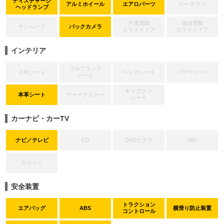
ディスチャージ
アルミホイール
エアロパーツ
ローダウン
ヘッドランプ
片側電動
両側電動
サンルーフ
バックカメラ
スライドドア
スライドドア
インテリア
フルフラット
３列シート
ベンチシート
パワーシート
シート
キャプテン
本革シート
ウォークスルー
シート
カーナビ・カーTV
ナビ／テレビ
CD
DVDビデオ
MD
カセット
安全装置
トラクション
エアバッグ
ABS
横滑り防止装置
コントロール