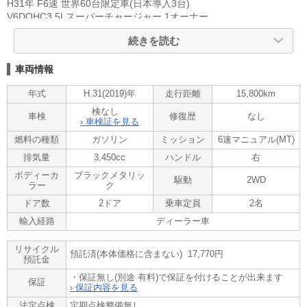
H31年 F6速 世界60台限定車(日本導入3台)
V6DOHC3.5Lスーパーチャージャー 1オーナー
ディーラー車 AC PS PW ナビ バックカメラ
続きを読む
GT430専用カーボンセミバケ シートヒーター
カーボンボディパネル&エアロ&リヤウイング
チタン製エキゾーストシステム 各部軽量化
車両情報
年式
H.31(2019)年
走行距離
15,800km
リサイクル:17,770
検なし
車検
修復歴
なし
ご覧頂きありがとうございます。
› 車検証を見る
■この車への「お問合せ」・「無料見積り依頼」、「在庫確認」は、
燃料の種類
ガソリン
ミッション
6速マニュアル(MT)
お気軽にどうぞ!
排気量
3,450cc
ハンドル
右
■この車両以外にも「車選びドットコム」におすすめの中古車を掲載
しております。
ボディーカ
ブラックメタリッ
駆動
2WD
他の在庫車種、お店へのアクセスは【販売店情報ページ】をご覧く
ラー
ク
ださい。
ドア数
2ドア
乗車定員
2名
問合わせ・来店の際には「中古車情報サイト(車選びドットコム)を
輸入経路
ディーラー車
見た」とお伝えください。
店頭商談中・売約済の場合もありますので、ご来店の際は事前にお
リサイクル
問合せ頂き、該当車両の有無をご確認ください。
預託済(本体価格に含まない) 17,770円
預託金
スタッフ一同、お客様からのお問合せをお待ちしております。
・保証無し(別途 有料)で保証を付けることが出来ます
保証
› 保証内容を見る
法定点検
定期点検整備無し