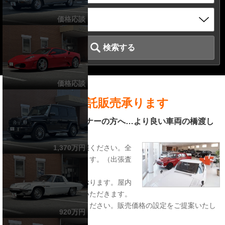
価格応談
検索する
価格応談
愛車買取り、委託販売承ります
貴方から…新しいオーナーの方へ…より良い車両の橋渡し
を行っています。
売却の折りは、ぜひご一報ください。全
1,370万円
国どこでもお伺いいたします。（出張査
定は有料となります）
また、委託販売も承っております。屋内
で大切に維持保管させていただきます。
まずは車両詳細をご連絡ください。販売価格の設定をご提案いたし
920万円
ます。