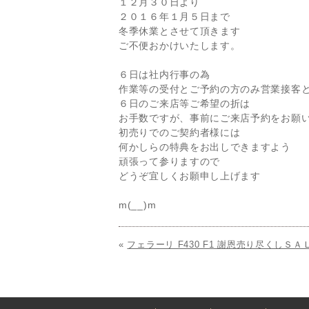
１２月３０日より
２０１６年１月５日まで
冬季休業とさせて頂きます
ご不便おかけいたします。
６日は社内行事の為
作業等の受付とご予約の方のみ営業接客
６日のご来店等ご希望の折は
お手数ですが、事前にご来店予約をお願
初売りでのご契約者様には
何かしらの特典をお出しできますよう
頑張って参りますので
どうぞ宜しくお願申し上げます
m(__)m
«
フェラーリ F430 F1 謝恩売り尽くしＳＡ