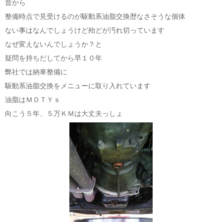
昔から
整備時点で見受けるのが駆動系油脂交換歴なさそうな個体
ない事はなんでしょうけど殆どが汚れ切っています
なぜ変えないんでしょうか？と
疑問を持ちだしてから早１０年
弊社では納車整備に
駆動系油脂交換をメニューに取り入れています
油脂はＭＯＴＹｓ
向こう５年、５万ＫＭは大丈夫っしょ