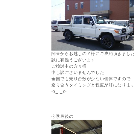
関東からお越しのＹ様にご成約頂きまし
誠に有難うございます
ご検討中の方々様
申し訳ございませんでした
全国でも売り台数が少ない個体ですので
巡り合うタイミングと程度が肝になりま
<(_ _)>
今季最後の