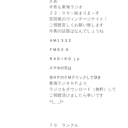
さあ
今宵も東海ラジオ
２２：００～始まりま～す
宮田篤のヴィンテージナイト！
ご視聴宜しくお願い致します
今夜の話題はなんでしょうね
ＡＭ１３３２
ＦＭ９２.９
ＲＡＤＩＫＯ.ｊｐ
スマホの方は
当ＨＰのＣＭクリックして頂き
東海ラジオＨＰより
ラジコをダウンロード（無料）して
ご視聴頂けましたら幸いです
<(_ _)>
７０ ランクル