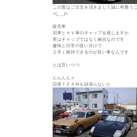
この度はご注文を頂きまして誠に有難う
<(_ _)>
販売車
旧車とＨＶ車のギャップを感じますか
実はギャップではなく融合なのです
趣味と日常の使い分けで
上手く維持できるのが良い事なんです
とは言いつつ
んんんんｎ
旧車ＴＥＡＭも頑張らないと