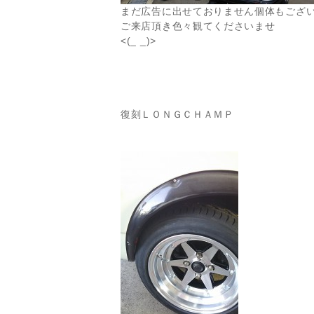
まだ広告に出せておりません個体もござ
ご来店頂き色々観てくださいませ
<(_ _)>
復刻ＬＯＮＧＣＨＡＭＰ