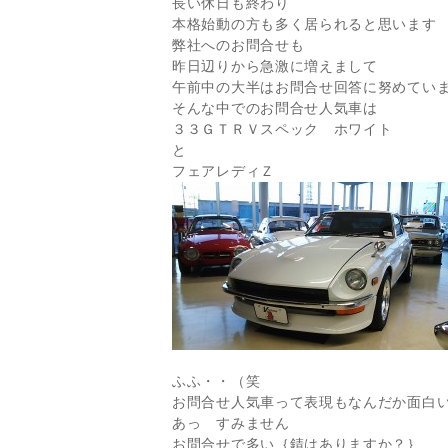
長い休日も終わり
本格始動の方も多く居られると思います
弊社へのお問合せも
昨日辺りから急激に増えまして
午前中の大半はお問合せ回答に努めてい
そんな中でのお問合せ人気車は
３３ＧＴＲＶスペック ホワイト
と
フェアレディＺ
ふふ・・（笑
お問合せ人気車って表現もなんだか面白
あっ すみません
お問合せで多い｛錆はありますか？｝