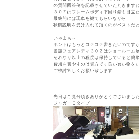
の質問回答例を記載させていただきます
３０Ｚはフレームボディ下回り錆も目立
最終的には現車を観てもらいながら
状態説明を受け入れて頂くのがベストだ
いゃまぁ～
ホントはもっとコテコテ書きたいのです
当該フェアレディ３０Ｚはショールーム
それなり以上の程度は保持していると簡
費用を費やすのは貴方です良い買い物を
ご検討宜しくお願い致します
先日はご見分頂きありがとうございまし
ジャガーＥタイプ