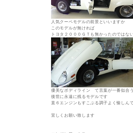
人気クーペモデルの前景といいますか
このモデルが無ければ
トヨタ２０００ＧＴも無かったのではな
優美なボディライン て言葉が一番似合
後世に永遠に残るモデルです
直６エンジンもすこぶる調子よく愉しん
宜しくお願い致します