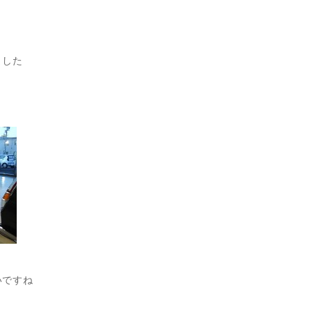
ました
いですね