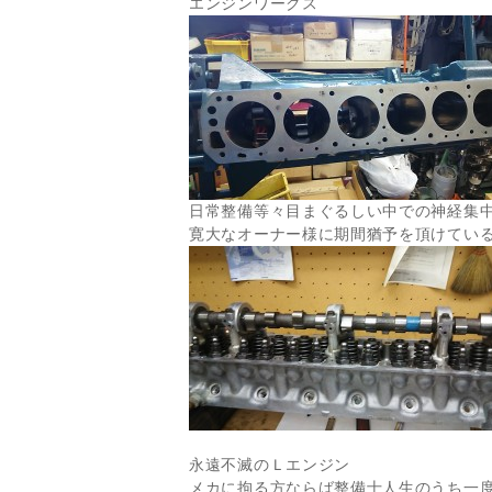
エンジンワークス
日常整備等々目まぐるしい中での神経集
寛大なオーナー様に期間猶予を頂けてい
永遠不滅のＬエンジン
メカに拘る方ならば整備士人生のうち一