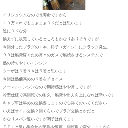
イリジュウムなので長寿命ですから
１０万ｋｍでもまぁまぁＯＫだとは思います
逆にＯＫな分
換えずに販売しているところもかなりありそうですが
今回外したプラグの１本、碍子（ガイシ）にクラック発生。
ＲＢは燃費稼ぐため薄々のガスで燃焼させるシステムで
熱の持ちやすいエンジン
ターボは６番ＮＡは５番と思います
今回は熱価高めの６番をチョイス
ノーマルエンジンなので期待感はやや薄しですが
冷型仕様で高回転での耐久・燃費や出力向上になれば幸いです
キャブ車は早めの交換要しますので心得ておいてください
いえばオイル交換２回くらいでプラグ交換とかだと
かなりスパン速いですが調子は保てます
ＥＦＩと違い混合比が気温や速度・回転数で変化しますから