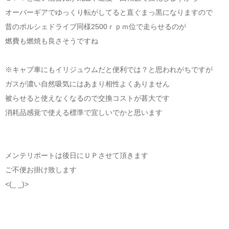
オーバーギアでゆっくり転がしてると直ぐまっ黒になりますので
昔のポルシェドライブ同様2500ｒｐｍ位で走らせるのが
燃費も燃焼も良さそうですね
※キャブ車にもイリジュウムだと便利では？と思われがちですが
ガスが濃い自然吸気にはあまり相性よくありません
被らせると使えなくなるので交換コストが甚大です
消耗品感覚で使える標準で宜しいでかと思います
メンテリポートは後日にＵＰさせて頂きます
ご不便お掛け致します
<(_ _)>