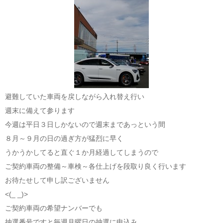
避難していた車両を戻しながら入れ替え行い
週末に備えて参ります
今週は平日３日しかないので週末まであっという間
８月～９月の日の過ぎ方が猛烈に早く
うかうかしてると直ぐ１か月経過してしまうので
ご契約車両の整備～車検～各仕上げを段取り良く行います
お待たせして申し訳ございません
<(_ _)>
ご契約車両の希望ナンバーでも
抽選番号ですと毎週月曜日の抽選に申込み