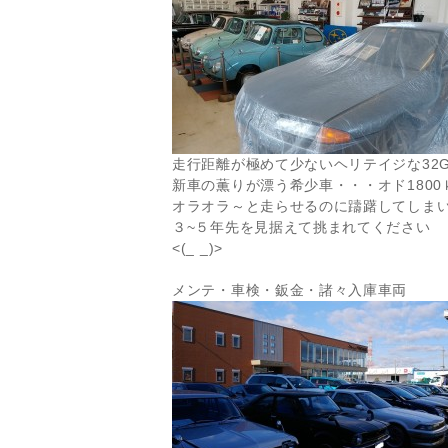
走行距離が極めて少ないヘリテイジな32G
新車の薫りが漂う希少車・・・オド1800
オラオラ～と走らせるのに躊躇してしま
３~５年先を見据えて挑まれてください
<(_ _)>
メンテ・車検・鈑金・諸々入庫車両