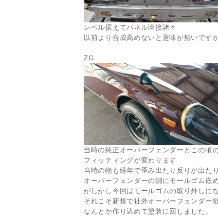
レベル据えてパネル溶接諸々
以前より合成高めないと意味が無いです
ZG
当時の純正オーバーフェンダーとこの頃
フィッティングが変わります
当時の物も経年で歪み出たり反りが出た
オーバーフェンダーの淵にモールゴム嵌
がしかし今回はモールゴムの取り外しに
それこそ新規で社外オーバーフェンダー
なんとか作り込めて塗装に回しました。