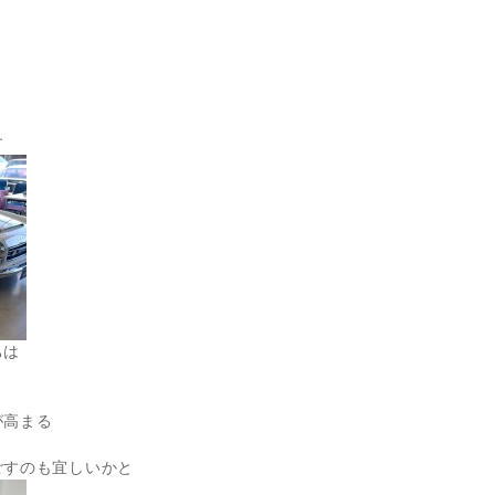
り
す
ちは
が高まる
ごすのも宜しいかと