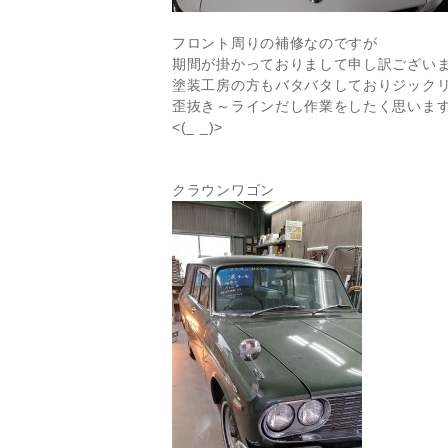
フロント周りの補修なのですが
期間が掛かっておりまして申し訳ござい
塗装工房の方もバタバタしておりジック
歪抜き～ラインだし作業をしたく思いま
<(_ _)>
クラウンワゴン