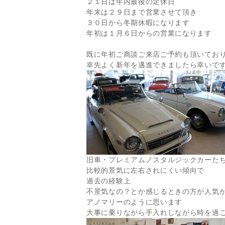
２１日は年内最後の定休日
年末は２９日まで営業させて頂き
３０日から冬期休暇になります
年初は１月６日からの営業になります
既に年初ご商談ご来店ご予約も頂いてお
幸先よく新年を邁進できましたら幸いで
旧車・プレミアムノスタルジックカーた
比較的景気に左右されにくい傾向で
過去の経験上
不景気なの？とか感じるときの方が人気
アノマリーのように思います
大事に乗りながら手入れしながら時を過