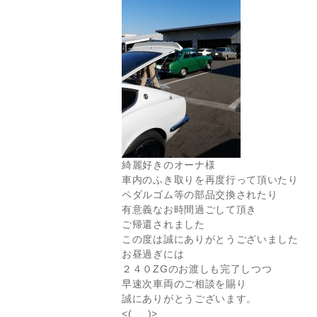
綺麗好きのオーナ様
車内のふき取りを再度行って頂いたり
ペダルゴム等の部品交換されたり
有意義なお時間過ごして頂き
ご帰還されました
この度は誠にありがとうございました
お昼過ぎには
２４０ZGのお渡しも完了しつつ
早速次車両のご相談を賜り
誠にありがとうございます。
<(_ _)>