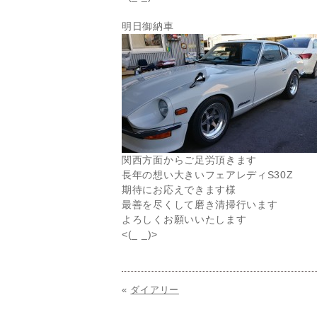
明日御納車
関西方面からご足労頂きます
長年の想い大きいフェアレディS30Z
期待にお応えできます様
最善を尽くして磨き清掃行います
よろしくお願いいたします
<(_ _)>
«
ダイアリー