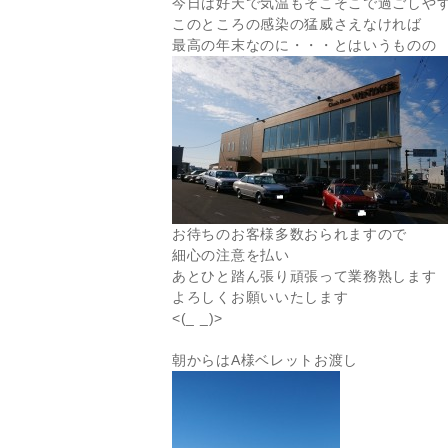
今日は好天で気温もそこそこで過ごしや
このところの感染の猛威さえなければ
最高の年末なのに・・・とはいうものの
お待ちのお客様多数おられますので
細心の注意を払い
あとひと踏ん張り頑張って業務熟します
よろしくお願いいたします
<(_ _)>
朝からはA様ベレットお渡し