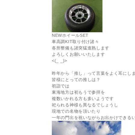
NEWホイールSET
車高調KIT取り付け諸々
各所整備も諸突猛進熟します
よろしくお願いいたします
<(_ _)>
昨年から「推し」って言葉をよく耳にし
皆様にとっての推しは？
初詣では
東海地方は初もうで参拝を
複数いかれる方も多いようです
祀られる神様も異なるでしょうし
現地での名物を頂いたり
一年の門出を祝いながらお出かけできる