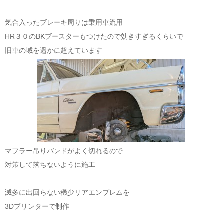
気合入ったブレーキ周りは乗用車流用
HR３０のBKブースターもつけたので効きすぎるくらいで
旧車の域を遥かに超えています
マフラー吊りバンドがよく切れるので
対策して落ちないように施工
滅多に出回らない稀少リアエンブレムを
3Dプリンターで制作