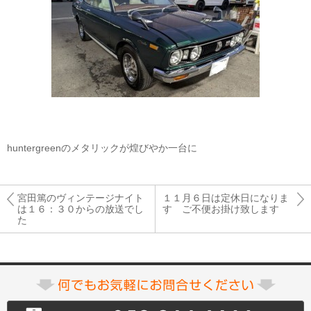
huntergreenのメタリックが煌びやか一台に
宮田篤のヴィンテージナイト
１１月６日は定休日になりま
は１６：３０からの放送でし
す ご不便お掛け致します
た