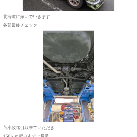
北海道に嫁いでいきます
各部最終チェック
苫小牧迄引取来ていただき
150ｋｍ程自走でご帰還