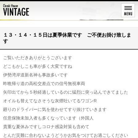
レストア
１３・１４・１５日は夏季休業です ご不便お掛け致しま
す
ご覧いただきありがとうございます
どこもかしこも車が多く大変ですね
伊勢湾岸道新名神も事故多いです
昨晩帰り道の高松交差点での信号無視車両
矢印出てから５秒経過しているのに猛烈に突っ込んできてました
オイルも替えてなさそうな灰煙吐いてるワゴンR
廻りのドライバーに気を使わせてすり抜けていきます
任意保険未加入者も多くなっています（外国人
貴重な夏休みですしコロナ感染対策も含めて
とんだ災難に合わないようどうかお気をつけてお過ごしください