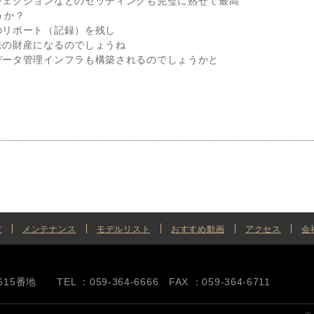
ジェクションなどのセッティングも完璧に熟せて最高
うか？
のリポート（記録）を残し
来の財産になるのでしょうね
データ管理インフラも構築されるのでしょうかと
ア
メンテナンス
モデルリスト
おすすめ動画
アクセス
会
地 TEL ：059-364-6666 FAX ：059-364-6711