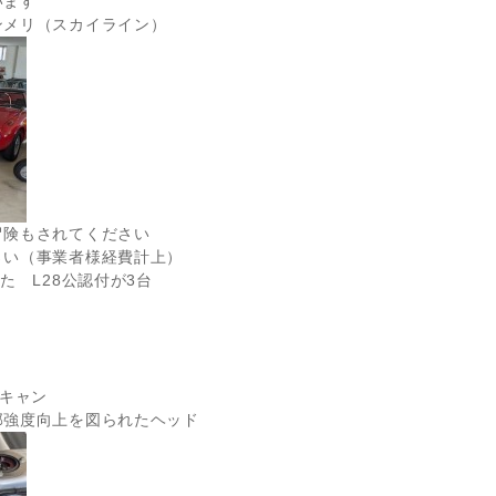
います
ンメリ（スカイライン）
冒険もされてください
さい（事業者様経費計上）
た L28公認付が3台
スキャン
部強度向上を図られたヘッド