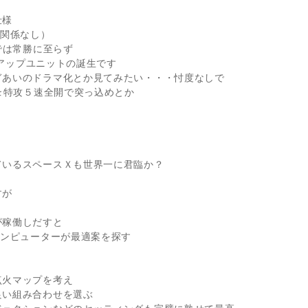
仕様
は関係なし）
では常勝に至らず
プアップユニットの誕生です
ぎあいのドラマ化とか見てみたい・・・忖度なしで
ｸを特攻５速全開で突っ込めとか
ているスペースＸも世界一に君臨か？
すが
が稼働しだすと
コンピューターが最適案を探す
点火マップを考え
良い組み合わせを選ぶ