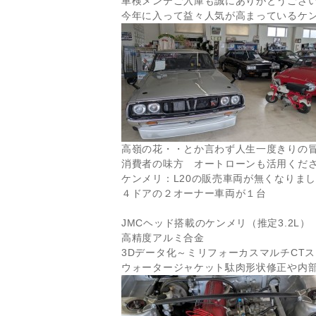
車検メンテご入庫も誠にありがとうござ
今年に入って益々人気が高まっているケ
高嶺の花・・とか言わず人生一度きりの
消費者の味方 オートローンも活用くだ
ケンメリ：L20の販売車両が無くなりまし
４ドアの２オーナー車両が１台
JMCヘッド搭載のケンメリ（推定3.2L）
高精度アルミ合金
3Dデータ化～ミリフォーカスマルチCT
ウォータージャケット駄肉形状修正や内