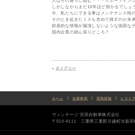
人はその通りに組む・・・スポーツイン
しかしながらまだ10年ほど掛かるでしょ
今、私たちにできる事はメンテナンス時
そのとき起きたミスも含めて残すのが未
財産的な情報が漏洩しないような強固な
国内企業の踏ん張りどころ？
«
ダイアリー
ホーム
在庫車両
買取情報
レスト
ヴィンテージ 宮田自動車株式会社
〒510-8111 三重県三重郡川越町当新田615番