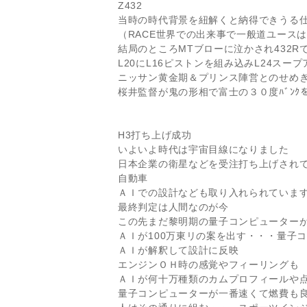
Z432
当時の時代背景を紐解くと納得できうる
（RACE世界での出来事で一般道ユース
結局のところMTブローに泣かされ432R
L20にL16ピストンを組み込みL24スー
ニッサン黄金期＆プリンス陣営とのせめ
桜井監督が鬼の形相で富士の３０度ﾊﾞﾝ
H3打ち上げ成功
いよいよ時代は宇宙目線になりました
日本企業の衛星などを受注打ち上げされ
自動車
ＡＩでの設計なども取り入れられていま
最終判定は人間なのが今
この先まだ黎明期の量子コンピューター
ＡＩが100万東リの案を出す・・・量子
ＡＩが解釈して設計に反映
エンジンＯＨ時の感覚やフィーリングも
ＡＩが何十万種類のカムプロフィールや
量子コンピューターが一番速くて燃費も