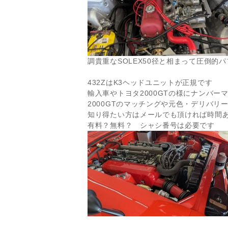
調貴重なSOLEX50径と相まって圧倒的
432ZはK3ヘッドユニットが正規です
輸入車やトヨタ2000GTの様にナンバー
2000GTのマッチングや元色・デリバリ
知り得たい方はメールでも頂ければ時間
有料？無料？ シャシ番号は必要です