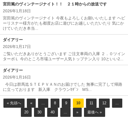
宮田篤のヴィンテージナイト！！ ２１時からの放送です
2026年1月18日
宮田篤のヴィンテージナイト 今夜もよろしくお願いいたします ヘビ
ーリスナー様方がたも都度お店に遊びにお越しいただいたり 気にか
けていただき本当...
ダイアリー
2026年1月17日
ご覧いただきありがとうございます ご注文車両の入庫 ２．０ツイン
ターボＬ 今のところ市場ユーザー人気トップテン入り 10といい2...
ダイアリー
2026年1月16日
今日は群馬迄ＳＴＥＰＶＡＮのお届けでした 無事に完了して帰路
に立っております 新入庫 クラウンｾﾀﾞﾝ MS...
« 先頭へ
«
...
8
9
10
11
12
...
20
30
40
...
»
最後へ »