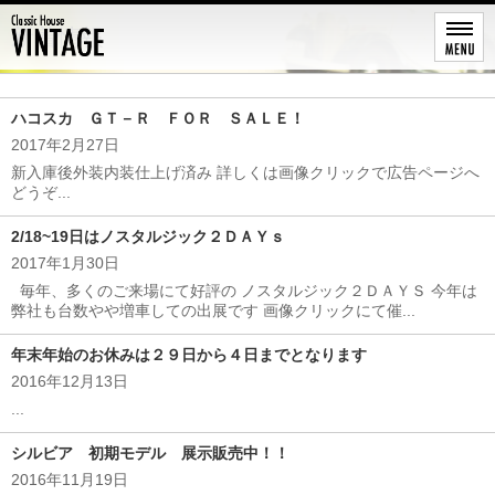
新着情報
ハコスカ ＧＴ－Ｒ ＦＯＲ ＳＡＬＥ！
2017年2月27日
新入庫後外装内装仕上げ済み 詳しくは画像クリックで広告ページへ
どうぞ...
2/18~19日はノスタルジック２ＤＡＹｓ
2017年1月30日
毎年、多くのご来場にて好評の ノスタルジック２ＤＡＹＳ 今年は
弊社も台数やや増車しての出展です 画像クリックにて催...
年末年始のお休みは２９日から４日までとなります
2016年12月13日
...
シルビア 初期モデル 展示販売中！！
2016年11月19日