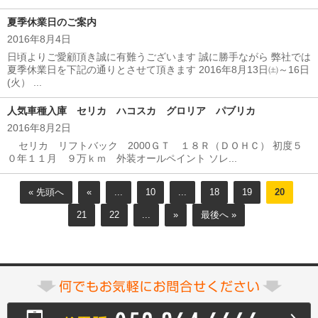
夏季休業日のご案内
2016年8月4日
日頃よりご愛顧頂き誠に有難うございます 誠に勝手ながら 弊社では
夏季休業日を下記の通りとさせて頂きます 2016年8月13日㈯～16日
(火） ...
人気車種入庫 セリカ ハコスカ グロリア パブリカ
2016年8月2日
セリカ リフトバック 2000ＧＴ １８Ｒ（ＤＯＨＣ） 初度５
０年１１月 ９万ｋｍ 外装オールペイント ソレ...
« 先頭へ
«
...
10
...
18
19
20
21
22
...
»
最後へ »