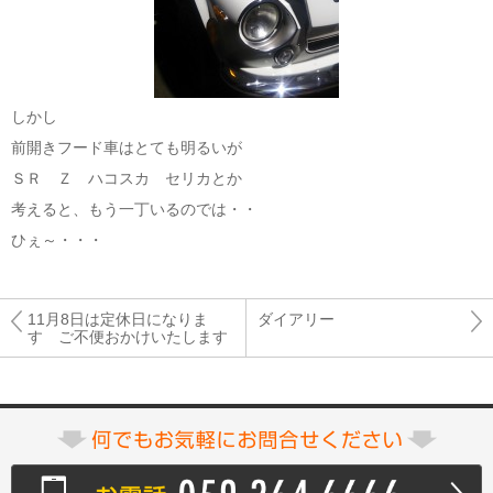
しかし
前開きフード車はとても明るいが
ＳＲ Ｚ ハコスカ セリカとか
考えると、もう一丁いるのでは・・
ひぇ～・・・
11月8日は定休日になりま
ダイアリー
す ご不便おかけいたします