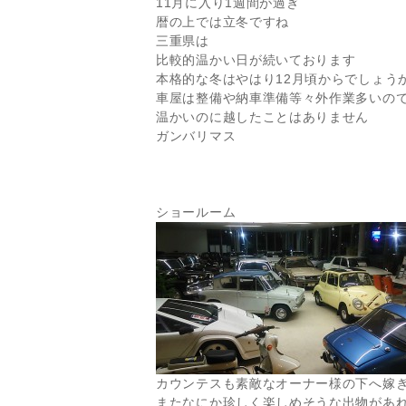
11月に入り1週間が過ぎ
暦の上では立冬ですね
三重県は
比較的温かい日が続いております
本格的な冬はやはり12月頃からでしょう
車屋は整備や納車準備等々外作業多いの
温かいのに越したことはありません
ガンバリマス
ショールーム
カウンテスも素敵なオーナー様の下へ嫁
またなにか珍しく楽しめそうな出物があ