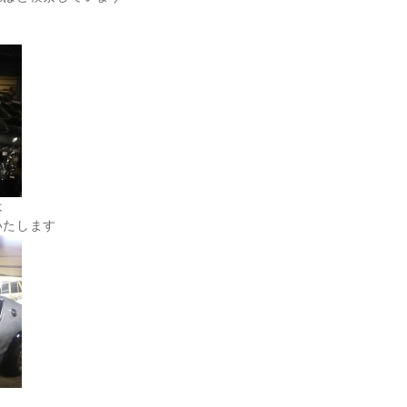
は
いたします