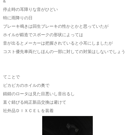
&
停止時の耳障りな音がひどい
特に雨降りの日
ブレーキ鳴きは回生ブレーキの性かとかと思っていたが
ホイルが鍛造でスポークの形状によっては
音が出るとメーカーは把握されていると小耳にしましたが
コスト優先車両だしほんの一部に対しての対策はしないでしょう
てことで
ピカピカのホイルの奥で
錆錆のロータは見た目悪いし音出るし
直ぐ錆びる純正新品交換は避けて
社外品ＤＩＸＣＥＬを装着