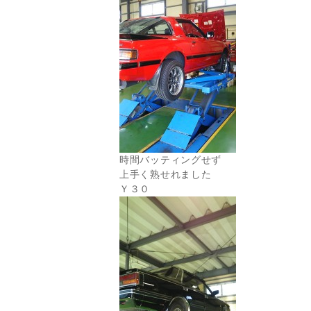
時間バッティングせず
上手く熟せれました
Ｙ３０