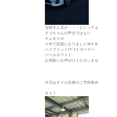
当時キム兄が・・・といっても
チコちゃんの声主ではない
キムタクの
ＣＭで話題になりましたWＸＢ
ハイブリットﾓﾃﾞﾙ１オーナー
パールホワイト
お気軽にお声がけくださいませ
今日はオイル交換のご予約多め
ＲＸ７