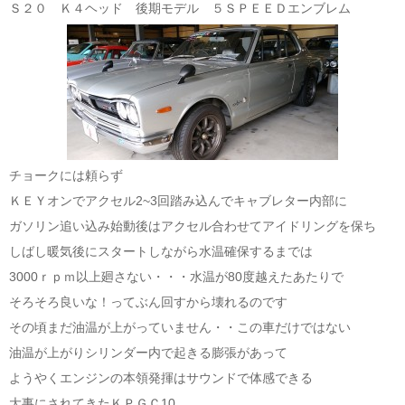
Ｓ２０ Ｋ４ヘッド 後期モデル ５ＳＰＥＥＤエンブレム
チョークには頼らず
ＫＥＹオンでアクセル2~3回踏み込んでキャブレター内部に
ガソリン追い込み始動後はアクセル合わせてアイドリングを保ち
しばし暖気後にスタートしながら水温確保するまでは
3000ｒｐｍ以上廻さない・・・水温が80度越えたあたりで
そろそろ良いな！ってぶん回すから壊れるのです
その頃まだ油温が上がっていません・・この車だけではない
油温が上がりシリンダー内で起きる膨張があって
ようやくエンジンの本領発揮はサウンドで体感できる
大事にされてきたＫＰＧＣ10