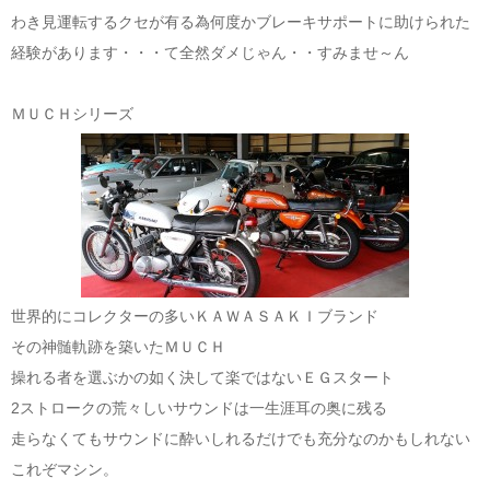
わき見運転するクセが有る為何度かブレーキサポートに助けられた
経験があります・・・て全然ダメじゃん・・すみませ～ん
ＭＵＣＨシリーズ
世界的にコレクターの多いＫＡＷＡＳＡＫＩブランド
その神髄軌跡を築いたＭＵＣＨ
操れる者を選ぶかの如く決して楽ではないＥＧスタート
2ストロークの荒々しいサウンドは一生涯耳の奥に残る
走らなくてもサウンドに酔いしれるだけでも充分なのかもしれない
これぞマシン。