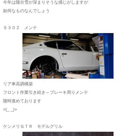
今年は随分雪が深まりそうな感じがしますが
如何なものなんでしょう
Ｓ３０Ｚ メンテ
リア車高調構築
フロント作業引き続き～ブレーキ周りメンテ
随時進めております
<(_ _)>
ケンメリＧＴＲ モデルグリル