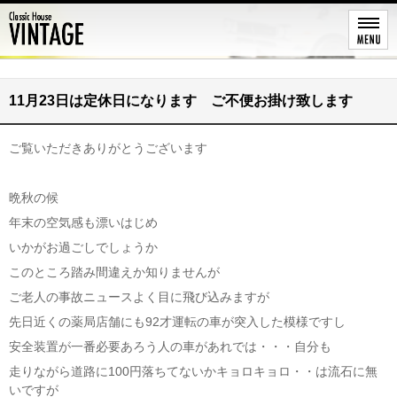
レストア
11月23日は定休日になります ご不便お掛け致します
ご覧いただきありがとうございます
晩秋の候
年末の空気感も漂いはじめ
いかがお過ごしでしょうか
このところ踏み間違えか知りませんが
ご老人の事故ニュースよく目に飛び込みますが
先日近くの薬局店舗にも92才運転の車が突入した模様ですし
安全装置が一番必要あろう人の車があれでは・・・自分も
走りながら道路に100円落ちてないかキョロキョロ・・は流石に無
いですが