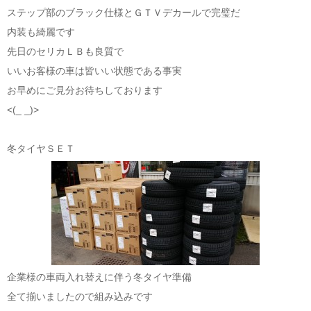
ステップ部のブラック仕様とＧＴＶデカールで完璧だ
内装も綺麗です
先日のセリカＬＢも良質で
いいお客様の車は皆いい状態である事実
お早めにご見分お待ちしております
<(_ _)>
冬タイヤＳＥＴ
企業様の車両入れ替えに伴う冬タイヤ準備
全て揃いましたので組み込みです