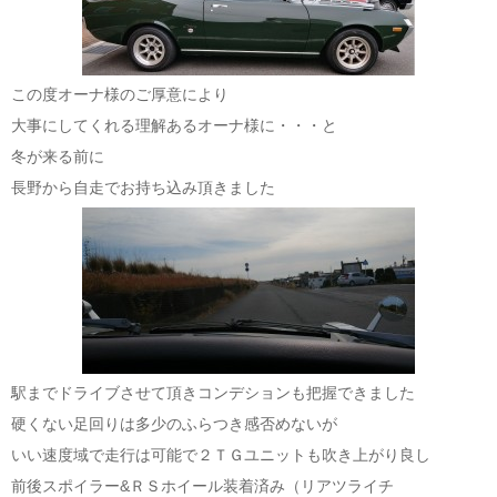
この度オーナ様のご厚意により
大事にしてくれる理解あるオーナ様に・・・と
冬が来る前に
長野から自走でお持ち込み頂きました
駅までドライブさせて頂きコンデションも把握できました
硬くない足回りは多少のふらつき感否めないが
いい速度域で走行は可能で２ＴＧユニットも吹き上がり良し
前後スポイラー&ＲＳホイール装着済み（リアツライチ