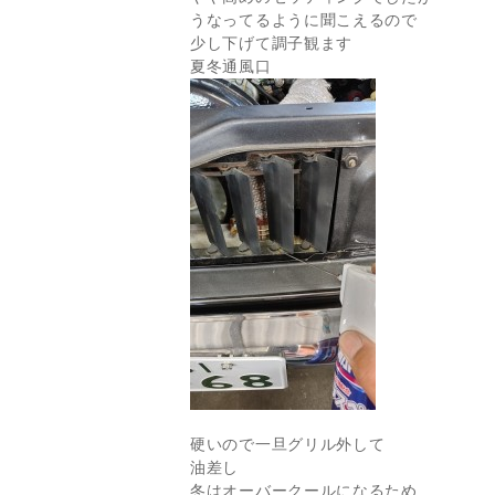
うなってるように聞こえるので
少し下げて調子観ます
夏冬通風口
硬いので一旦グリル外して
油差し
冬はオーバークールになるため