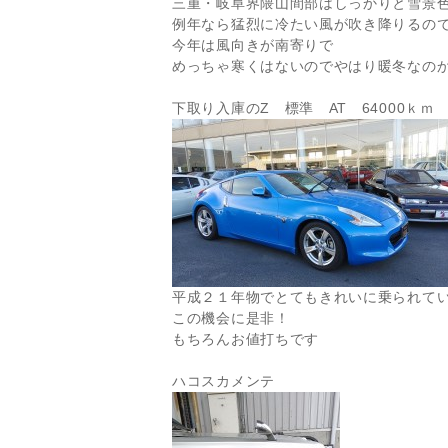
三重・岐阜界隈山間部はしっかりと雪景
例年なら猛烈に冷たい風が吹き降りるの
今年は風向きが南寄りで
めっちゃ寒くはないのでやはり暖冬なの
下取り入庫のZ 標準 AT 64000ｋｍ
平成２１年物でとてもきれいに乗られて
この機会に是非！
もちろんお値打ちです
ハコスカメンテ