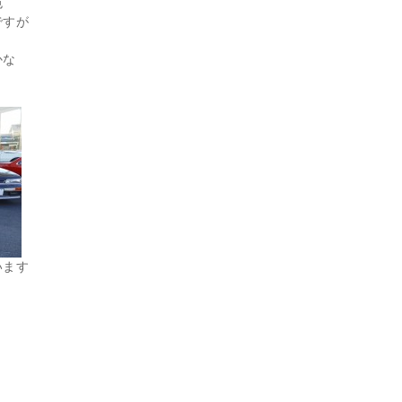
色
ですが
かな
います