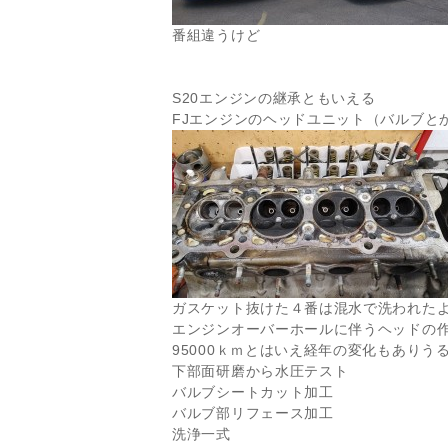
番組違うけど
S20エンジンの継承ともいえる
FJエンジンのヘッドユニット（バルブとか
ガスケット抜けた４番は混水で洗われた
エンジンオーバーホールに伴うヘッドの
95000ｋｍとはいえ経年の変化もありう
下部面研磨から水圧テスト
バルブシートカット加工
バルブ部リフェース加工
洗浄一式