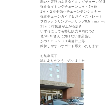
弱いと定評のあるタイミングチェーン関
強化タイミングチェーン１次・2次側
1次・２次側強化チェーンテンショナー
強化チェーンガイド＆ガイドストレート
ブロックシリンダーボリング0.5ｍｍオ
23ｃｃ排気量が上がる計算
いずれにしても弊社販売車両につき
他SHOPさんに負けない作業施し
かつ１５～２０％考慮計上等
維持しやすいサポート尽力いたします
お納車完了
誠にありがとうございました