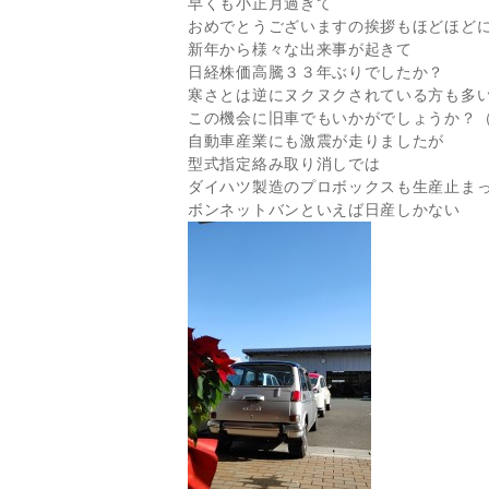
早くも小正月過ぎて
おめでとうございますの挨拶もほどほど
新年から様々な出来事が起きて
日経株価高騰３３年ぶりでしたか？
寒さとは逆にヌクヌクされている方も多
この機会に旧車でもいかがでしょうか？
自動車産業にも激震が走りましたが
型式指定絡み取り消しでは
ダイハツ製造のプロボックスも生産止ま
ボンネットバンといえば日産しかない