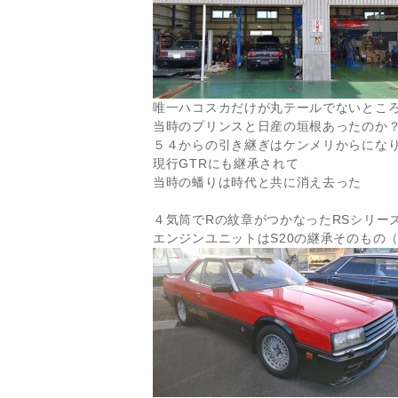
唯一ハコスカだけが丸テールでないとこ
当時のプリンスと日産の垣根あったのか
５４からの引き継ぎはケンメリからにな
現行GTRにも継承されて
当時の蟠りは時代と共に消え去った
４気筒でRの紋章がつかなったRSシリー
エンジンユニットはS20の継承そのもの