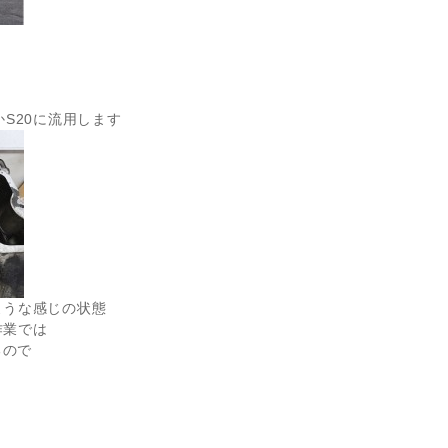
S20に流用します
ような感じの状態
作業では
るので