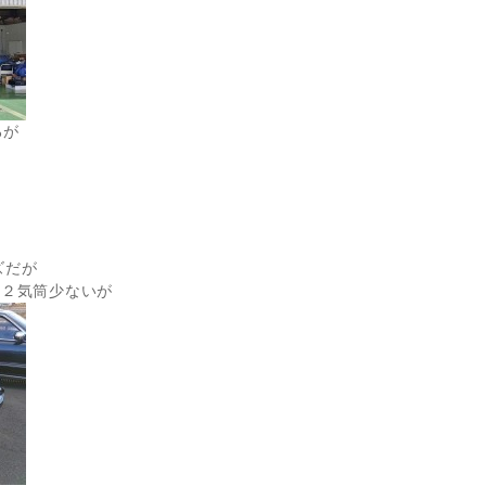
ろが
？
り
ズだが
（２気筒少ないが