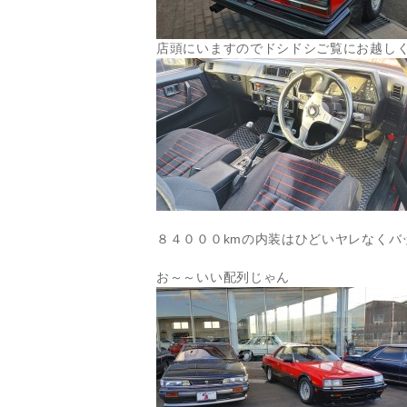
店頭にいますのでドシドシご覧にお越し
８４０００kmの内装はひどいヤレなくバ
お～～いい配列じゃん