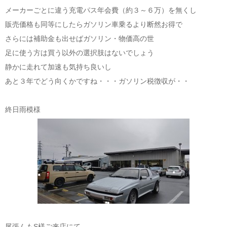
メーカーごとに違う充電パス年会費（約３～６万）を無くし
販売価格も同等にしたらガソリン車乗るより断然お得で
さらには補助金も出せばガソリン・物価高の世
足に使う方は買う以外の選択肢はないでしょう
静かに走れて加速も気持ち良いし
あと３年でどう向くかですね・・・ガソリン税徴収が・・
終日雨模様
尾張んもS様ご来店にて