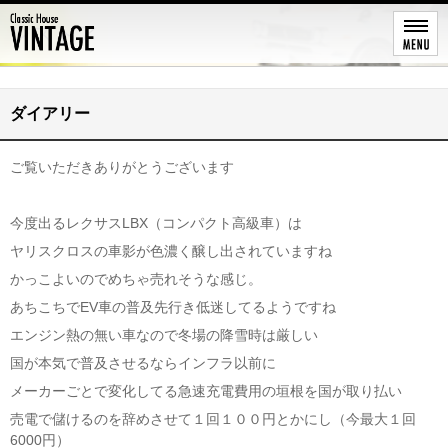
レストア
ダイアリー
ご覧いただきありがとうございます
今度出るレクサスLBX（コンパクト高級車）は
ヤリスクロスの車影が色濃く醸し出されていますね
かっこよいのでめちゃ売れそうな感じ。
あちこちでEV車の普及先行き低迷してるようですね
エンジン熱の無い車なので冬場の降雪時は厳しい
国が本気で普及させるならインフラ以前に
メーカーごとで変化してる急速充電費用の垣根を国が取り払い
売電で儲けるのを辞めさせて１回１００円とかにし（今最大１回
6000円）