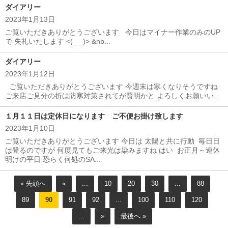
ダイアリー
2023年1月13日
ご覧いただきありがとうございます 今日はマイナー作業のみのUP
で 失礼いたします <(_ _)> &nb...
ダイアリー
2023年1月12日
ご覧いただきありがとうございます 今週末は寒くなりそうですね
ご来店ご見分の折は防寒対策されてが賢明かと よろしくお願いい...
１月１１日は定休日になります ご不便お掛け致します
2023年1月10日
ご覧いただきありがとうございます 今日は 太陽と共に行動 毎日日
は登るのですが 何度見てもご来光は染みますね はい お正月～連休
明けの平日 恐らく何処のSA...
« 先頭へ
«
...
10
20
30
...
88
89
90
91
92
...
100
110
120
...
»
最後へ »