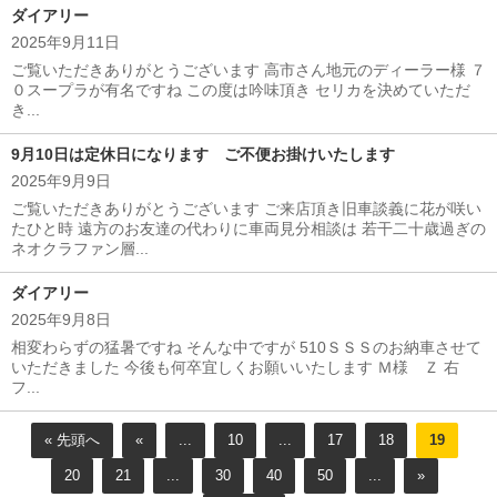
ダイアリー
2025年9月11日
ご覧いただきありがとうございます 高市さん地元のディーラー様 ７
０スープラが有名ですね この度は吟味頂き セリカを決めていただ
き...
9月10日は定休日になります ご不便お掛けいたします
2025年9月9日
ご覧いただきありがとうございます ご来店頂き旧車談義に花が咲い
たひと時 遠方のお友達の代わりに車両見分相談は 若干二十歳過ぎの
ネオクラファン層...
ダイアリー
2025年9月8日
相変わらずの猛暑ですね そんな中ですが 510ＳＳＳのお納車させて
いただきました 今後も何卒宜しくお願いいたします Ｍ様 Ｚ 右
フ...
« 先頭へ
«
...
10
...
17
18
19
20
21
...
30
40
50
...
»