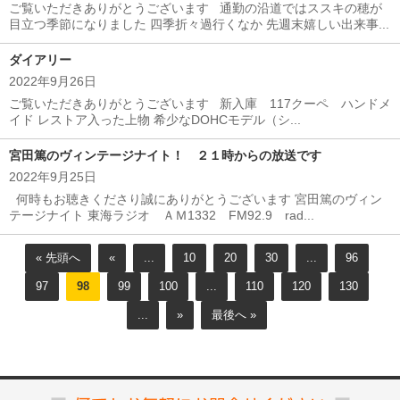
ご覧いただきありがとうございます 通勤の沿道ではススキの穂が
目立つ季節になりました 四季折々過行くなか 先週末嬉しい出来事...
ダイアリー
2022年9月26日
ご覧いただきありがとうございます 新入庫 117クーペ ハンドメ
イド レストア入った上物 希少なDOHCモデル（シ...
宮田篤のヴィンテージナイト！ ２１時からの放送です
2022年9月25日
何時もお聴きくださり誠にありがとうございます 宮田篤のヴィン
テージナイト 東海ラジオ ＡＭ1332 FM92.9 rad...
« 先頭へ
«
...
10
20
30
...
96
97
98
99
100
...
110
120
130
...
»
最後へ »