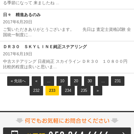
る季節になって 来ましたね ...
日々 精進あるのみ
2017年6月20日
ご覧いただきありがとうございます。 先日は 査定士資格試験 全
国統一制度に...
ＤＲ３０ ＳＫＹＬＩＮＥ純正ステアリング
2017年6月19日
中古ステアリング 日産純正 スカイライン ＤＲ３０ １０８００円
比較的程度は良いと思いま...
« 先頭へ
«
...
10
20
30
...
231
232
233
234
235
»