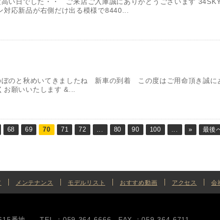
い日でした・・ ご来店ご入庫誠にありがとうございます 34SKY
応新品が右側だけ出る模様で8440...
のぼのと秋めいてきましたね 新車の到着 この度はご用命頂き誠に
願いいたします &...
68
69
70
71
72
...
80
90
100
...
»
最後へ
ア
メンテナンス
モデルリスト
おすすめ動画
アクセス
会
地 TEL ：059-364-6666 FAX ：059-364-6711