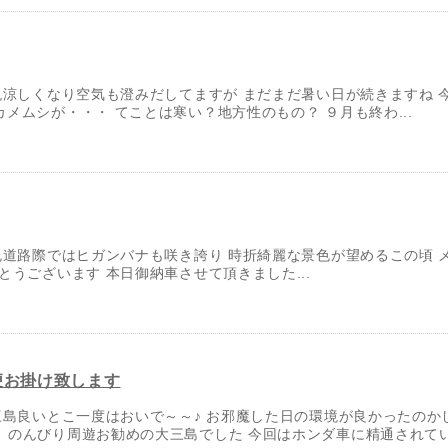
涼しくなり空気も澄みだしてますが まだまだ暑い日が続きますね 
メムシが・・・ てことは寒い？地方性のもの？ ９月も終わ...
道路際ではヒガンバナも咲き誇り 時折綺麗な景色が望めるこの頃 
とうございます 本日御納車させて頂きました...
便お掛け致します
島良いとこ一度はおいで～～♪ お邪魔した日の環境が良かったのか
のんびり周遊お勧めの大三島でした 今回はホンダ車に精通されている