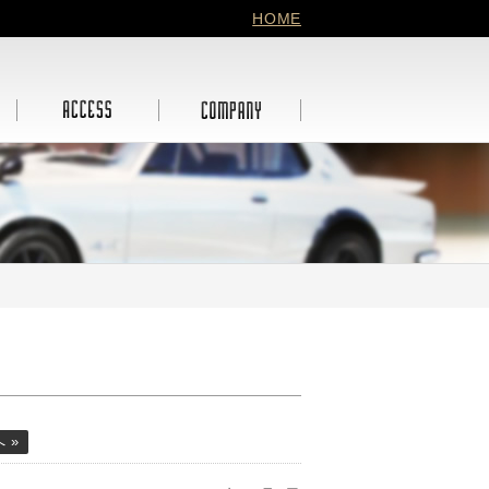
HOME
 »