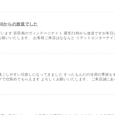
30からの放送でした
ます 宮田篤のヴィンテージナイト 通常21時から放送ですが本日は
くお願いいたします。 お客様ご来店はななんと リデットエンターテインメ
過ごしやすい日差しになってきました すったもんだの冷房の季節もす
で仕留めてもらえます よろしくお願いいたします。 ご来店誠にあり