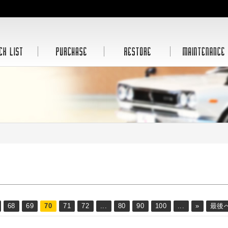
68
69
70
71
72
...
80
90
100
...
»
最後へ