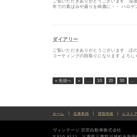
ご覧いただきありがとうございます 湿度高
年での黄ばみや曇りを綺麗に・・ ハロゲン対
ダイアリー
ご覧いただきありがとうございます ほ
コーティングの段取りになります よろしくお
« 先頭へ
«
...
10
20
30
...
ホーム
在庫車両
買取情報
レスト
ヴィンテージ 宮田自動車株式会社
〒510-8111 三重県三重郡川越町当新田615番