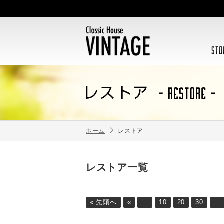
ホーム
レストア
レストア一覧
« 先頭へ
«
...
10
20
30
...